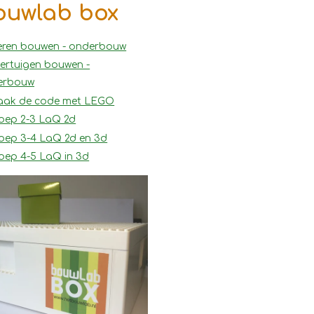
ouwlab box
eren bouwen - onderbouw
ertuigen bouwen -
erbouw
aak de code met LEGO
oep 2-3 LaQ 2d
oep 3-4 LaQ 2d en 3d
oep 4-5 LaQ in 3d