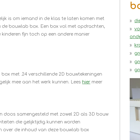
b
lijk is om iemand in de klas te laten komen met
di
u de bouwlab box. Een box vol met opdrachten,
vo
e kinderen fijn toch op een andere manier
ond
kr
gr
gr
gr
n box met .24 verschillende 2D bouwtekeningen
gelijk mee aan het werk kunnen. Lees
hier
meer
en doos samengesteld met zowel 2D als 3D bouw
teiten die gelijktijdig kunnen worden
en over de inhoud van deze bouwlab box