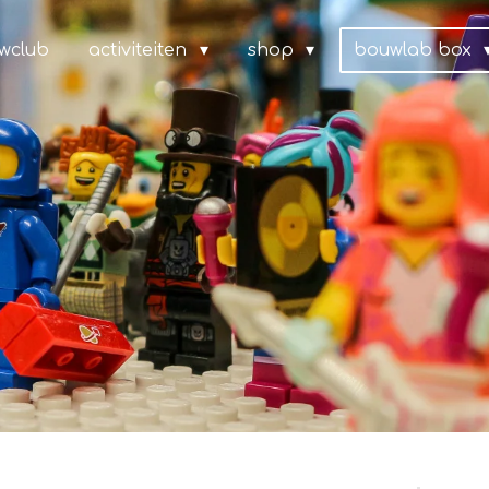
wclub
activiteiten
shop
bouwlab box