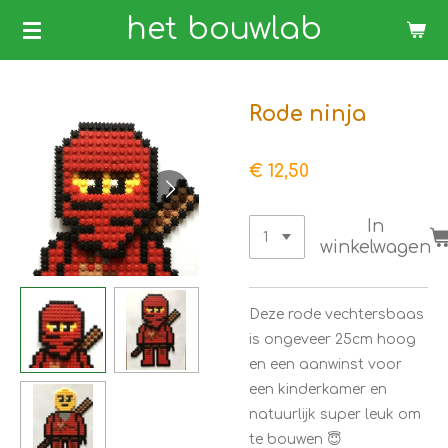
Ga
het bouwlab
direct
naar
de
Rode ninja
hoofdinhoud
€ 12,50
In
winkelwagen
Deze rode vechtersbaas
is ongeveer 25cm hoog
en een aanwinst voor
een kinderkamer en
natuurlijk super leuk om
te bouwen 😇