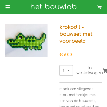
Ga
het bouwlab
direct
naar
de
krokodil -
hoofdinhoud
bouwset met
voorbeeld
€ 6,00
In
winkelwagen
maak een vliegende
start met brokjes met
een van de bouwsets,
bouw het voorbeeld na