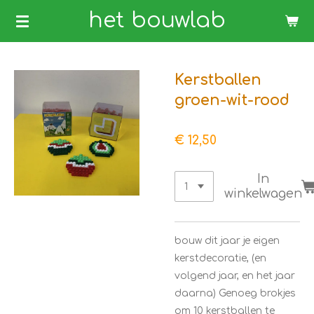
Ga
het bouwlab
direct
naar
de
Kerstballen
hoofdinhoud
groen-wit-rood
€ 12,50
In
winkelwagen
bouw dit jaar je eigen
kerstdecoratie, (en
volgend jaar, en het jaar
daarna) Genoeg brokjes
om 10 kerstballen te