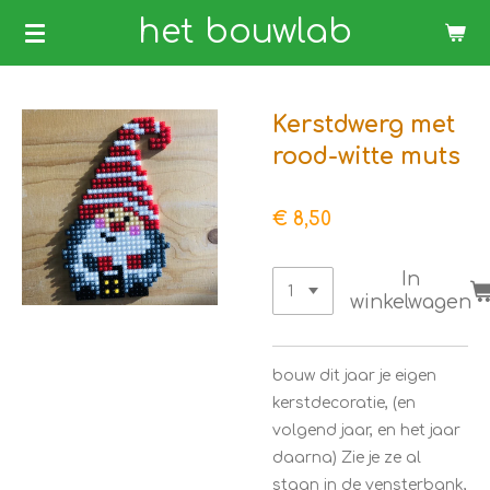
Ga
het bouwlab
direct
naar
de
Kerstdwerg met
hoofdinhoud
rood-witte muts
€ 8,50
In
winkelwagen
bouw dit jaar je eigen
kerstdecoratie, (en
volgend jaar, en het jaar
daarna) Zie je ze al
staan in de vensterbank,