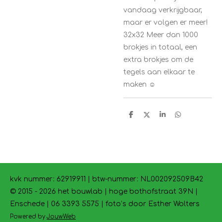
vandaag verkrijgbaar,
maar er volgen er meer!
32x32 Meer dan 1000
brokjes in totaal, een
extra brokjes om de
tegels aan elkaar te
maken ☺️
D
D
S
D
e
e
h
e
l
e
a
l
e
l
r
e
n
e
n
kvk nummer: 62919911 | btw-nummer:
NL002092509B42
© 2015 - 2026 het bouwlab | hoge bothofstraat 39N |
Enschede | 06 3393 5575 | foto’s door Esther Wolters
Powered by
JouwWeb