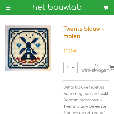
Ga
het bouwlab
direct
naar
de
Twents blauw -
hoofdinhoud
molen
€ 17,50
In
winkelwagen
Delfts blauwe tegeltjes
waren nog nooit zo leuk!
Daarom presenteer ik:
Twents blauw. De eerste
3 ontwerpen zijn vanaf