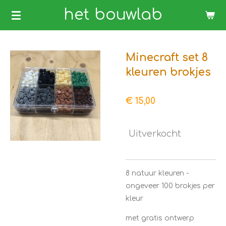
Ga
het bouwlab
direct
naar
de
Minecraft set 8
hoofdinhoud
kleuren brokjes
€ 15,00
Uitverkocht
8 natuur kleuren -
ongeveer 100 brokjes per
kleur
met gratis ontwerp