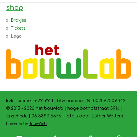
shop
Brokjes
Tickets
Lego
kvk nummer: 62919911 | btw-nummer:
NL002092509B42
© 2015 - 2026 het bouwlab | hoge bothofstraat 39N |
Enschede | 06 3393 5575 | foto’s door Esther Wolters
Powered by
JouwWeb